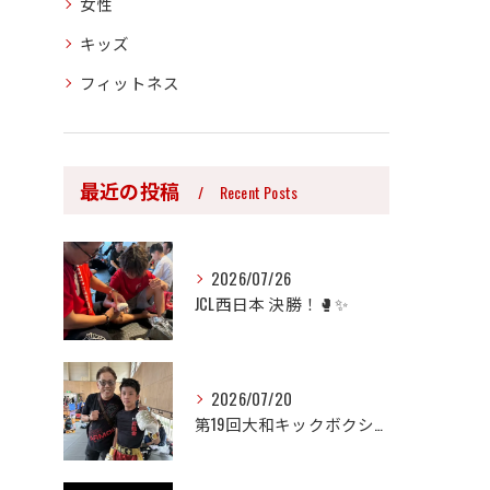
女性
キッズ
フィットネス
最近の投稿
Recent Posts
2026/07/26
JCL西日本 決勝！🥊✨
2026/07/20
​第19回大和キックボクシング大会に出場した 矢野翔斗選手 ...