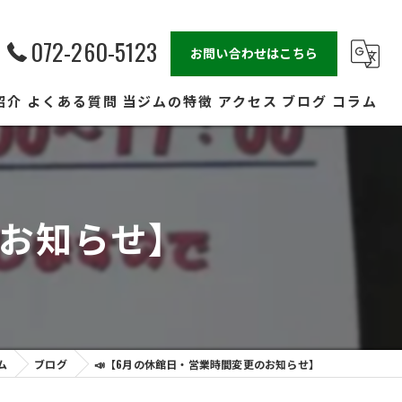
072-260-5123
お問い合わせはこちら
紹介
よくある質問
当ジムの特徴
アクセス
ブログ
コラム
ダイエット
プロ
のお知らせ】
女性
キッズ
フィットネス
ム
ブログ
​📣【6月の休館日・営業時間変更のお知らせ】