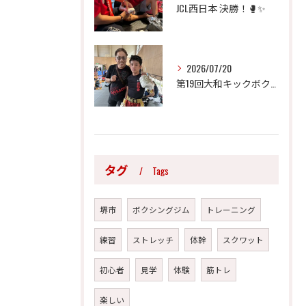
JCL西日本 決勝！🥊✨
2026/07/20
​第19回大和キックボクシング大会に出場した 矢野翔斗選手 ...
タグ
Tags
堺市
ボクシングジム
トレーニング
練習
ストレッチ
体幹
スクワット
初心者
見学
体験
筋トレ
楽しい