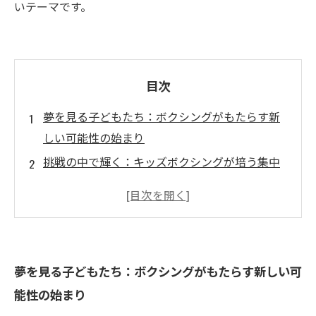
いテーマです。
目次
夢を見る子どもたち：ボクシングがもたらす新
しい可能性の始まり
挑戦の中で輝く：キッズボクシングが培う集中
力と持続力
仲間と共に成長する喜び：ボクシングコミュニ
ティの温かさ
自己管理と自信を育む：夢への一歩を踏み出す
夢を見る子どもたち：ボクシングがもたらす新しい可
トレーニング
能性の始まり
夢を現実に変える場所：キッズ向けボクシング