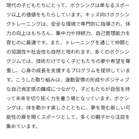
ジムの取り組みと未来
現代の子どもたちにとって、ボクシングは単なるスポー
子どもの心と体を育てる新しいスポーツの魅力
ツ以上の価値をもたらしています。キッズ向けボクシン
とは？
グトレーニングは、安全な環境で専門的に指導され、体
夢に向かって前進！キッズボクシングが教える
力の向上はもちろん、集中力や持続力、自己管理能力を
成長の秘訣
育むのに最適です。また、トレーニングを通じて仲間と
の協調性や社会性も自然と培われます。多くのボクシン
グジムでは、技術だけでなく子どもたちの夢や希望を尊
重し、心身の成長を支援するプログラムを提供していま
す。こうした取り組みは、運動習慣の形成やポジティブ
な自己肯定感の醸成につながり、子どもたちが自信を持
って未来を切り拓く力を養う場となっています。ボクシ
ングは、体を動かす楽しさとともに、夢を育む新しい可
能性の扉を開くスポーツとして、多くの親子から注目を
集めています。