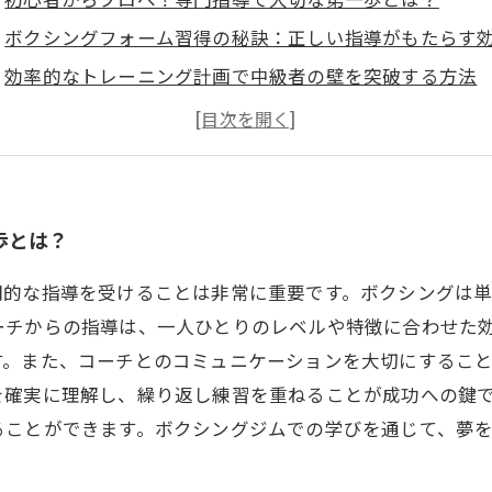
ボクシングフォーム習得の秘訣：正しい指導がもたらす
効率的なトレーニング計画で中級者の壁を突破する方法
コーチとの信頼関係がプロへの道を切り拓く理由
プロを目指す最後のステップ：専門指導で夢を現実に
初心者必見！ボクシングジムで抑えるべき基本のポイン
精神面の強化が勝敗を分ける！専門指導の意外な効果と
歩とは？
門的な指導を受けることは非常に重要です。ボクシングは
ーチからの指導は、一人ひとりのレベルや特徴に合わせた
す。また、コーチとのコミュニケーションを大切にするこ
を確実に理解し、繰り返し練習を重ねることが成功への鍵
ることができます。ボクシングジムでの学びを通じて、夢