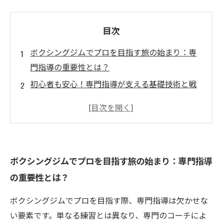
目次
ボクシングジムでプロを目指す旅の始まり：専
門指導の重要性とは？
初心者も安心！専門指導が支える基礎技術と戦
術の習得法
中盤戦の壁を超えるために：体力管理とメンタ
ル強化の秘訣
信頼できるコーチとの出会いがプロへの道を切
ボクシングジムでプロを目指す旅の始まり：専門指導
り開く瞬間
の重要性とは？
専門指導の総まとめ：ジムで学ぶべき5つのポイ
ントと成功事例
ボクシングジムでプロを目指す際、専門指導は欠かせな
プロを目指す全ての人へ贈る、ボクシングジム
い要素です。単なる練習とは異なり、専門のコーチによ