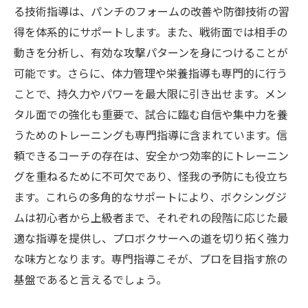
の専門指導がもたらす成長の実感
る技術指導は、パンチのフォームの改善や防御技術の習
あなたの夢を現実に！ボクシングジムで輝く未
得を体系的にサポートします。また、戦術面では相手の
来を掴むために
動きを分析し、有効な攻撃パターンを身につけることが
可能です。さらに、体力管理や栄養指導も専門的に行う
ことで、持久力やパワーを最大限に引き出せます。メン
タル面での強化も重要で、試合に臨む自信や集中力を養
うためのトレーニングも専門指導に含まれています。信
頼できるコーチの存在は、安全かつ効率的にトレーニン
グを重ねるために不可欠であり、怪我の予防にも役立ち
ます。これらの多角的なサポートにより、ボクシングジ
ムは初心者から上級者まで、それぞれの段階に応じた最
適な指導を提供し、プロボクサーへの道を切り拓く強力
な味方となります。専門指導こそが、プロを目指す旅の
基盤であると言えるでしょう。