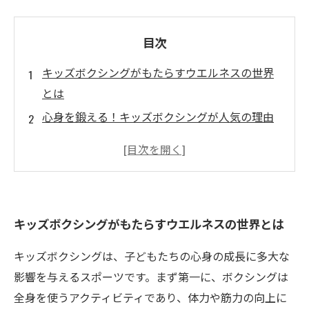
目次
キッズボクシングがもたらすウエルネスの世界
とは
心身を鍛える！キッズボクシングが人気の理由
自己防衛だけじゃない！キッズボクシングの多
様な効果
仲間と共に成長！チームワークが育まれるボク
シング
キッズボクシングがもたらすウエルネスの世界とは
ストレス解消と自信アップ！ボクシングの素晴
らしさ
キッズボクシングは、子どもたちの心身の成長に多大な
デジタル時代の運動不足を解消するキッズボク
影響を与えるスポーツです。まず第一に、ボクシングは
シング
全身を使うアクティビティであり、体力や筋力の向上に